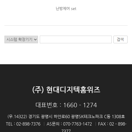
난방제어 set
(주) 현대디지텍홈위즈
대표번호 : 1660 - 1274
(우.14322) 경기도 광명시 하안로60 광명SK테크노파크 C동 1308호
TEL : 02-898-7376
|
AS문의 : 070-7763-1472
|
FAX : 02 - 898-
7377