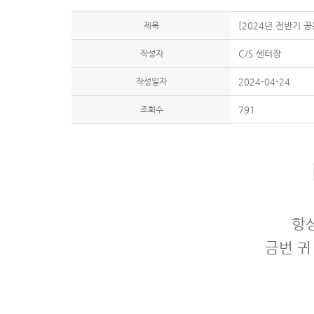
제목
[2024년 전반기 
작성자
C/S 센터장
작성일자
2024-04-24
조회수
791
항
금번 귀